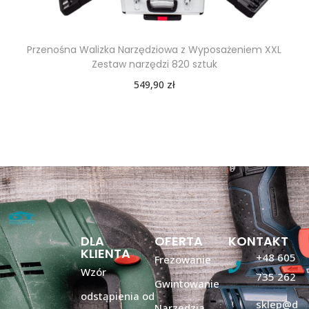
Przenośna Walizka Narzędziowa z Wyposażeniem XXL
Zestaw narzędzi 820 sztuk
549,90
zł
DLA
OFERTA
KONTAKT
KLIENTA
+48 605
Frezowanie
Wzór
735 262
Gwintowanie
odstąpienia od
sklep@d
Narzędzia