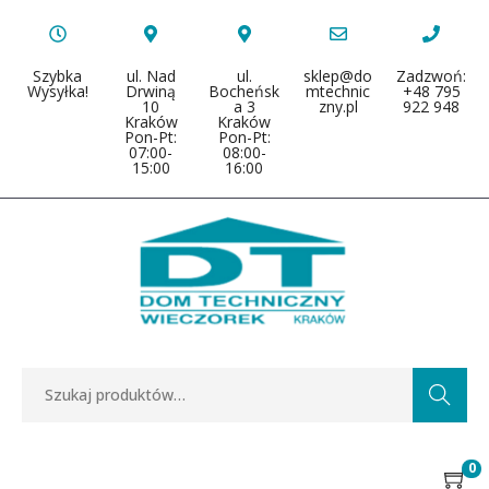
Szybka
ul. Nad
ul.
sklep@do
Zadzwoń:
Wysyłka!
Drwiną
Bocheńsk
mtechnic
+48 795
10
a 3
zny.pl
922 948
Kraków
Kraków
Pon-Pt:
Pon-Pt:
07:00-
08:00-
15:00
16:00
Search
0