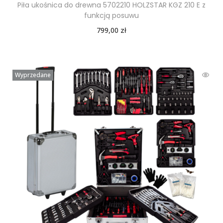
Piła ukośnica do drewna 5702210 HOLZSTAR KGZ 210 E z
funkcją posuwu
799,00
zł
Wyprzedane