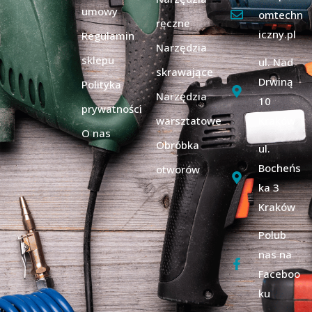
umowy
omtechn
ręczne
iczny.pl
Regulamin
Narzędzia
sklepu
ul. Nad
skrawające
Drwiną
Polityka
Narzędzia
10
prywatności
warsztatowe
Kraków
O nas
Obróbka
ul.
Bocheńs
otworów
ka 3
Kraków
Polub
nas na
Faceboo
ku