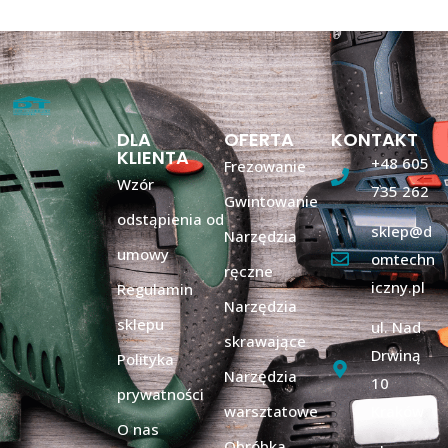
DLA
OFERTA
KONTAKT
KLIENTA
+48 605
Frezowanie
Wzór
735 262
Gwintowanie
odstąpienia od
sklep@d
Narzędzia
umowy
omtechn
ręczne
iczny.pl
Regulamin
Narzędzia
sklepu
ul. Nad
skrawające
Drwiną
Polityka
Narzędzia
10
prywatności
warsztatowe
Kraków
O nas
Obróbka