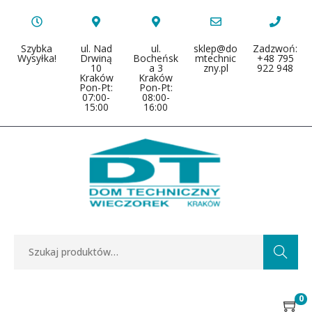
Szybka
ul. Nad
ul.
sklep@do
Zadzwoń:
Wysyłka!
Drwiną
Bocheńsk
mtechnic
+48 795
10
a 3
zny.pl
922 948
Kraków
Kraków
Pon-Pt:
Pon-Pt:
07:00-
08:00-
15:00
16:00
Search
0