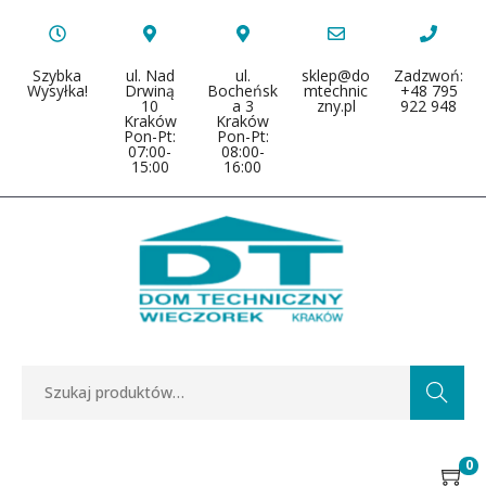
Szybka
ul. Nad
ul.
sklep@do
Zadzwoń:
Wysyłka!
Drwiną
Bocheńsk
mtechnic
+48 795
10
a 3
zny.pl
922 948
Kraków
Kraków
Pon-Pt:
Pon-Pt:
07:00-
08:00-
15:00
16:00
Search
0