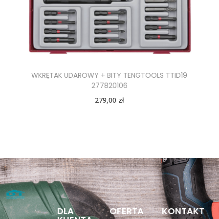
WKRĘTAK UDAROWY + BITY TENGTOOLS TTID19
277820106
279,00
zł
DLA
OFERTA
KONTAKT