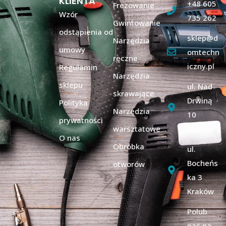
KLIENTA
+48 605
Frezowanie
Wzór
735 262
Gwintowanie
odstąpienia od
sklep@d
Narzędzia
umowy
omtechn
ręczne
iczny.pl
Regulamin
Narzędzia
sklepu
ul. Nad
skrawające
Drwiną
Polityka
Narzędzia
10
prywatności
warsztatowe
Kraków
O nas
Obróbka
ul.
Bocheńs
otworów
ka 3
Kraków
Polub
nas na