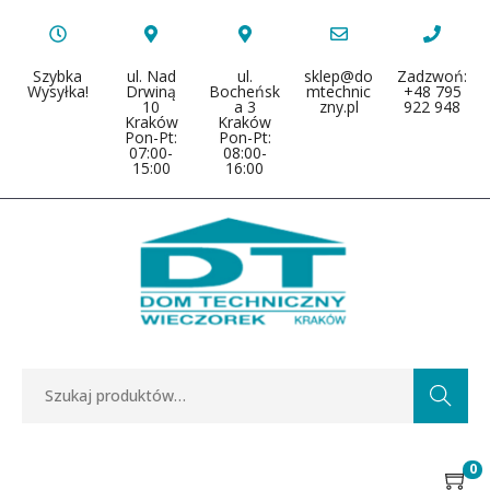
Szybka
ul. Nad
ul.
sklep@do
Zadzwoń:
Wysyłka!
Drwiną
Bocheńsk
mtechnic
+48 795
10
a 3
zny.pl
922 948
Kraków
Kraków
Pon-Pt:
Pon-Pt:
07:00-
08:00-
15:00
16:00
Search
0