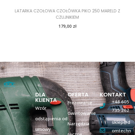
LATARKA CZOŁOWA CZOŁÓWKA PIKO 250 MARELD Z
CZUJNIKIEM
179,00
zł
DLA
OFERTA
KONTAKT
KLIENTA
+48 605
Frezowanie
Wzór
735 262
Gwintowanie
odstąpienia od
sklep@d
Narzędzia
umowy
omtechn
ręczne