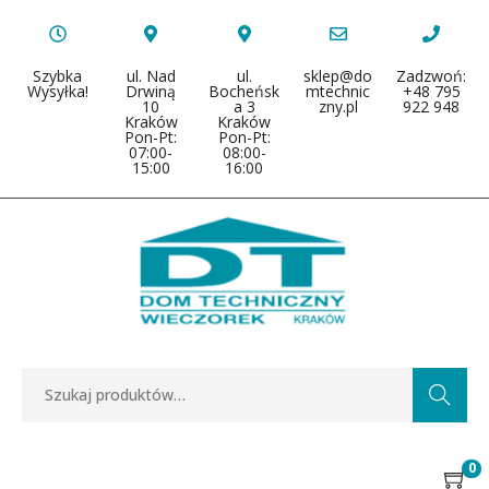
Szybka
ul. Nad
ul.
sklep@do
Zadzwoń:
Wysyłka!
Drwiną
Bocheńsk
mtechnic
+48 795
10
a 3
zny.pl
922 948
Kraków
Kraków
Pon-Pt:
Pon-Pt:
07:00-
08:00-
15:00
16:00
Search
0