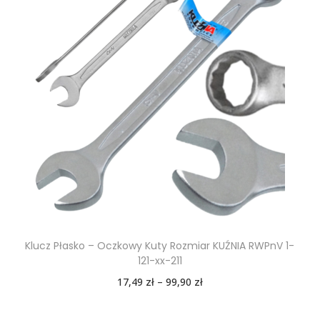
Klucz Płasko – Oczkowy Kuty Rozmiar KUŹNIA RWPnV 1-
121-xx-211
17,49
zł
–
99,90
zł