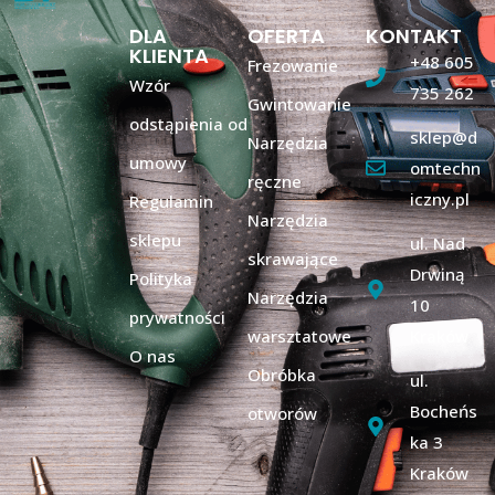
DLA
OFERTA
KONTAKT
KLIENTA
+48 605
Frezowanie
Wzór
735 262
Gwintowanie
odstąpienia od
sklep@d
Narzędzia
umowy
omtechn
ręczne
iczny.pl
Regulamin
Narzędzia
sklepu
ul. Nad
skrawające
Drwiną
Polityka
Narzędzia
10
prywatności
warsztatowe
Kraków
O nas
Obróbka
ul.
Bocheńs
otworów
ka 3
Kraków