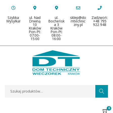
Szybka
ul. Nad
ul.
sklep@do
Zadzwoń:
Wysyłka!
Drwiną
Bocheńsk
mtechnic
+48 795
10
a 3
zny.pl
922 948
Kraków
Kraków
Pon-Pt:
Pon-Pt:
07:00-
08:00-
15:00
16:00
Search
0