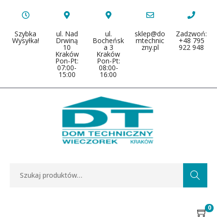
Szybka
ul. Nad
ul.
sklep@do
Zadzwoń:
Wysyłka!
Drwiną
Bocheńsk
mtechnic
+48 795
10
a 3
zny.pl
922 948
Kraków
Kraków
Pon-Pt:
Pon-Pt:
07:00-
08:00-
15:00
16:00
Search
0