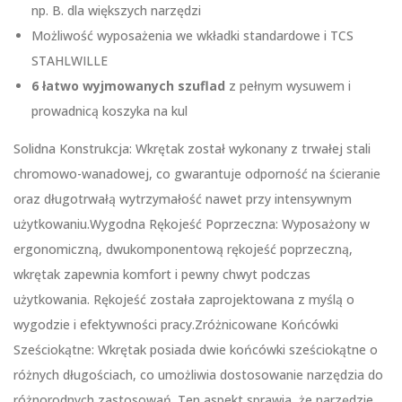
np. B. dla większych narzędzi
Możliwość wyposażenia we wkładki standardowe i TCS
STAHLWILLE
6 łatwo wyjmowanych szuflad
z pełnym wysuwem i
prowadnicą koszyka na kul
Solidna Konstrukcja: Wkrętak został wykonany z trwałej stali
chromowo-wanadowej, co gwarantuje odporność na ścieranie
oraz długotrwałą wytrzymałość nawet przy intensywnym
użytkowaniu.Wygodna Rękojeść Poprzeczna: Wyposażony w
ergonomiczną, dwukomponentową rękojeść poprzeczną,
wkrętak zapewnia komfort i pewny chwyt podczas
użytkowania. Rękojeść została zaprojektowana z myślą o
wygodzie i efektywności pracy.Zróżnicowane Końcówki
Sześciokątne: Wkrętak posiada dwie końcówki sześciokątne o
różnych długościach, co umożliwia dostosowanie narzędzia do
różnorodnych zastosowań. Ten aspekt sprawia, że narzędzie