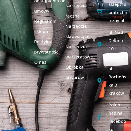
odstąpienia od
sklep@d
Narzędzia
umowy
omtechn
ręczne
iczny.pl
Regulamin
Narzędzia
sklepu
ul. Nad
skrawające
Drwiną
Polityka
Narzędzia
10
prywatności
warsztatowe
Kraków
O nas
Obróbka
ul.
Bocheńs
otworów
ka 3
Kraków
Polub
nas na
Faceboo
ku