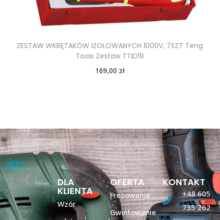
ZESTAW WKRĘTAKÓW IZOLOWANYCH 1000V, 7SZT Teng
Tools Zestaw TTID19
169,00
zł
DLA
OFERTA
KONTAKT
KLIENTA
+48 605
Frezowanie
Wzór
735 262
Gwintowanie